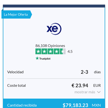
La Mejor Oferta
86,108 Opiniones
4.5
2-3
días
€ 23.94
EUR
mostrar más
$79,183.23
MXN