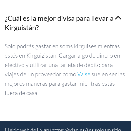
¿Cuál es la mejor divisa para llevar a
Kirguistán?
Solo podrás gastar en soms kirguises mientras
estés en Kirguizistán. Cargar algo de dinero en
efectivo y utilizar una tarjeta de débito para
viajes de un proveedor como
Wise
suelen ser las
mejores maneras para gastar mientras estás
fuera de casa.
El sitio web de Exiap (
https://exiap.es/
) es solo un sitio