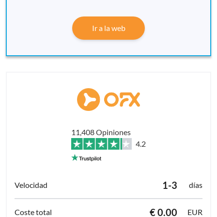
Ir a la web
11,408 Opiniones
4.2
1-3
días
€ 0.00
EUR