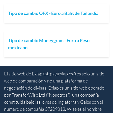
Tipo de cambio OFX - Euro a Baht de Tailandia
Tipo de cambio Moneygram - Euro a Peso
mexicano
El sitio web de Exiap (
https://exiap.es/
) es solo un sitio
web de comparación y no una plataforma de
negociación de divisas. Exiap es un sitio web operado
por TransferWise Ltd ("Nosotros"), una compañía
constituida bajo las leyes de Inglaterra y Gales con el
número de compañía 07209813. Wise es el nombre