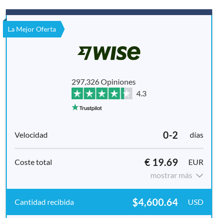
La Mejor Oferta
297,326 Opiniones
4.3
0-2
días
€ 19.69
EUR
mostrar más
$4,600.64
USD