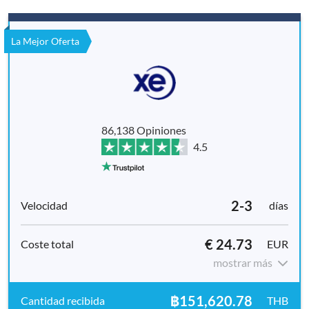
La Mejor Oferta
86,138 Opiniones
4.5
2-3
días
€ 24.73
EUR
mostrar más
฿151,620.78
THB