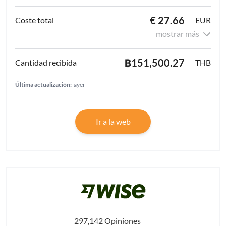
€ 27.66
EUR
mostrar más
฿151,500.27
THB
Última actualización:
ayer
Ir a la web
297,142 Opiniones