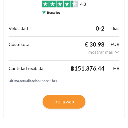
4.3
0-2
días
€ 30.98
EUR
mostrar más
฿151,376.44
THB
Última actualización:
hace 3 hrs
Ir a la web