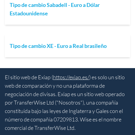
Tipo de cambio Sabadell - Euro a Dólar
Estadounidense
Tipo de cambio XE - Euro a Real brasileño
El sitio web de Exiap (
https://exiap.es/
) es solo un sitio
web de comparación y no una plataforma de
negociación de divisas. Exiap es un sitio web operado
por TransferWise Ltd ("Nosotros"), una compañía
constituida bajo las leyes de Inglaterra y Gales con el
número de compañía 07209813. Wise es el nombre
comercial de TransferWise Ltd.