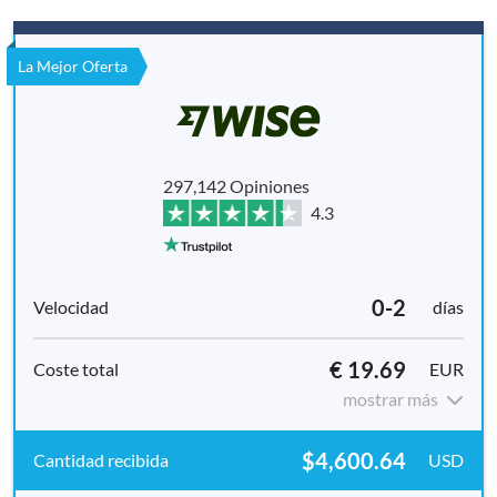
La Mejor Oferta
297,142 Opiniones
4.3
0-2
días
€ 19.69
EUR
mostrar más
$4,600.64
USD