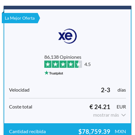
La Mejor Oferta
86,138 Opiniones
4.5
2-3
días
€ 24.21
EUR
mostrar más
$78,759.39
MXN