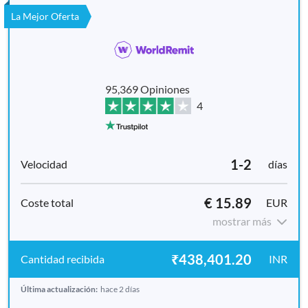
La Mejor Oferta
95,369 Opiniones
4
1-2
días
€ 15.89
EUR
mostrar más
₹438,401.20
INR
Última actualización:
hace 2 días