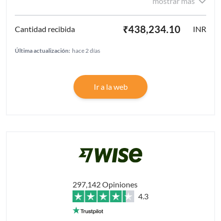
mostrar más
₹438,234.10
INR
Última actualización:
hace 2 días
Ir a la web
297,142 Opiniones
4.3