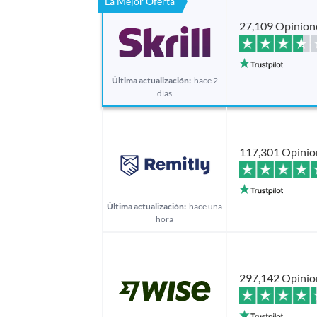
La Mejor Oferta
27,109 Opinion
Última actualización:
hace 2
días
117,301 Opinio
Última actualización:
hace una
hora
297,142 Opinio