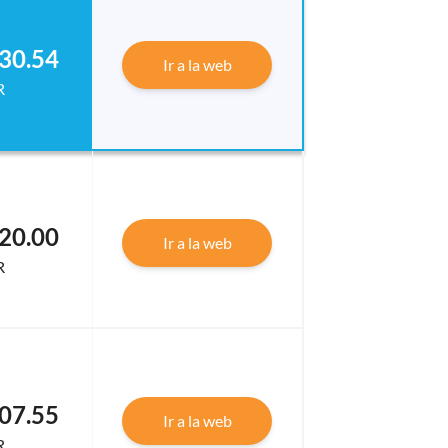
30.54
Ir a la web
R
20.00
Ir a la web
R
07.55
Ir a la web
R