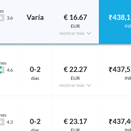
es
Varía
€ 16.67
₹438,1
3.6
EUR
IN
mostrar más
nes
0-2
€ 22.27
₹437,5
4.6
días
EUR
IN
mostrar más
nes
0-2
€ 23.17
₹437,4
4.3
días
EUR
IN