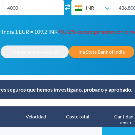
INR
f India 1 EUR = 109,2 INR
+0.72 % en comparación con el 
Comparar proveedores
Ir a State Bank of India
s seguros que hemos investigado, probado y aprobado.
Velocidad
Coste total
Cantidad 
al enviar 