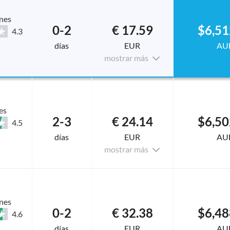
nes
0-2
€ 17.59
$6,51
4.3
días
EUR
AU
mostrar más
es
2-3
€ 24.14
$6,50
4.5
días
EUR
AU
mostrar más
nes
0-2
€ 32.38
$6,48
4.6
días
EUR
AU