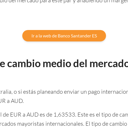
edio del mercado para este par y añadiendo un margen
Ir a la web de Banco Santander ES
 de cambio medio del mercado
tralia, o si estás planeando enviar un pago internaciona
EUR a AUD.
al de EUR a AUD es de 1,63533. Este es el tipo de ca
 mercados mayoristas internacionales. El tipo de camb