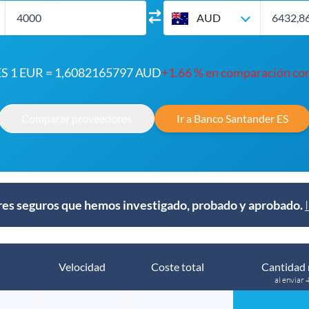
AUD
ES 1 EUR = 1,6082165797 AUD
+1.66 % en comparación co
Comparar proveedores
Ir a Banco Santander ES
s seguros que hemos investigado, probado y aprobado.
Velocidad
Coste total
Cantidad 
al enviar 