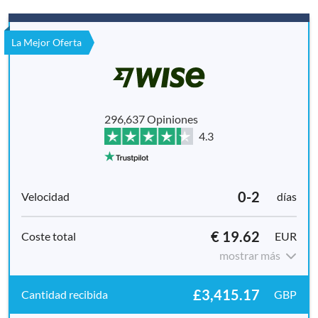
La Mejor Oferta
296,637 Opiniones
4.3
0-2
días
€ 19.62
EUR
mostrar más
£3,415.17
GBP