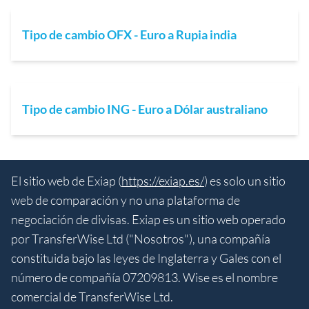
Tipo de cambio OFX - Euro a Rupia india
Tipo de cambio ING - Euro a Dólar australiano
El sitio web de Exiap (
https://exiap.es/
) es solo un sitio
web de comparación y no una plataforma de
negociación de divisas. Exiap es un sitio web operado
por TransferWise Ltd ("Nosotros"), una compañía
constituida bajo las leyes de Inglaterra y Gales con el
número de compañía 07209813. Wise es el nombre
comercial de TransferWise Ltd.