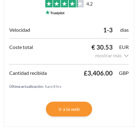
4.2
1-3
días
€ 30.53
EUR
mostrar más
£3,406.00
GBP
Última actualización:
hace 8 hrs
Ir a la web