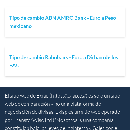
Tipo de cambio ABN AMRO Bank - Euro a Peso
mexicano
Tipo de cambio Rabobank - Euro a Dírham de los
EAU
El sitio web de Exiap (
https://exiap.es/
) es solo un sitio
web de comparación y no una plataforma de
negociación de divisas. Exiap es un sitio web operado
por TransferWise Ltd ("Nosotros"), una compañía
constituida bajo las leyes de Inglaterra y Gales con el