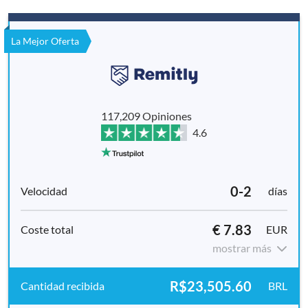
La Mejor Oferta
117,209 Opiniones
4.6
0-2
días
€ 7.83
EUR
mostrar más
R$23,505.60
BRL