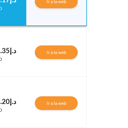
Ir a la web
D
د.إ16,826.35
Ir a la web
D
د.إ16,805.20
Ir a la web
D