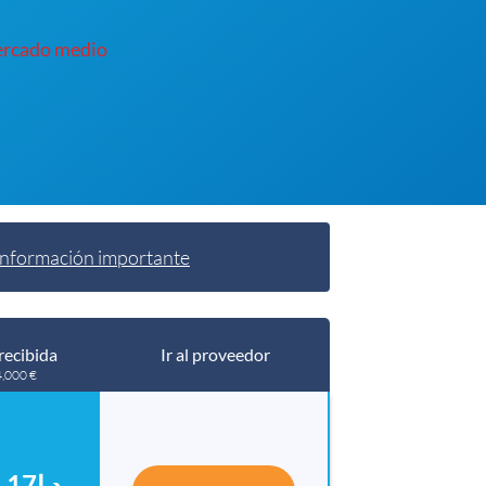
ercado medio
Información importante
recibida
Ir al proveedor
4,000 €
د.إ16,838.17