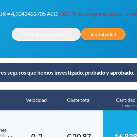
EUR = 4,1043422705 AED
+3.01 % en comparación con el m
Comparar proveedores
Ir a Sabadell
s seguros que hemos investigado, probado y aprobado.
Velocidad
Coste total
Cantidad 
al enviar 
nes
0-2
€ 20.87