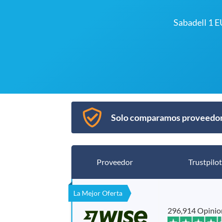
Sabadell 1 
Solo comparamos proveedore
Proveedor
Trustpilot
La Mejor Oferta
296,914 Opinio