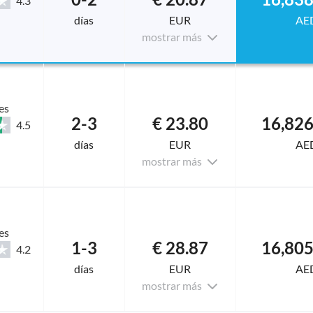
4.3
días
EUR
AE
mostrar más
es
2-3
€ 23.80
4.5
días
EUR
AE
mostrar más
es
1-3
€ 28.87
4.2
días
EUR
AE
mostrar más