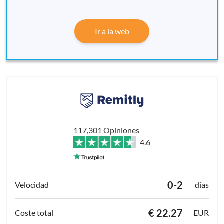
Ir a la web
117,301 Opiniones
4.6
0-2
días
€ 22.27
EUR