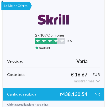
La Mejor Oferta
27,109 Opiniones
3.6
Varía
€ 16.67
EUR
mostrar más
₹438,130.54
INR
Última actualización:
hace 3 días