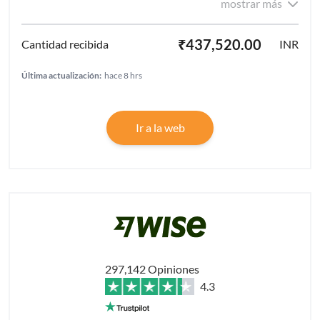
mostrar más
₹437,520.00
INR
Última actualización:
hace 8 hrs
Ir a la web
297,142 Opiniones
4.3