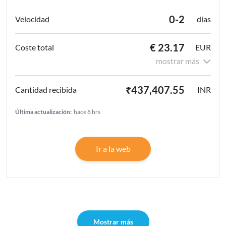
0-2
días
€ 23.17
EUR
mostrar más
₹437,407.55
INR
Última actualización:
hace 8 hrs
Ir a la web
Mostrar más