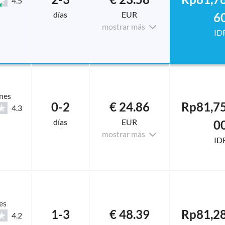
4.5
días
EUR
6
mostrar más
ID
nes
0-2
€ 24.86
Rp81,75
4.3
días
EUR
0
mostrar más
ID
es
1-3
€ 48.39
Rp81,28
4.2