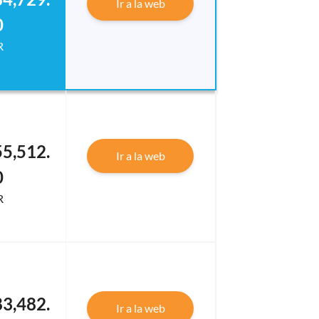
Ir a la web
0
R
5,512.
Ir a la web
0
R
3,482.
Ir a la web