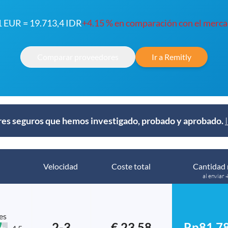
1 EUR = 19.713,4 IDR
+4.15 % en comparación con el merc
Comparar proveedores
Ir a Remitly
s seguros que hemos investigado, probado y aprobado.
Velocidad
Coste total
Cantidad 
al enviar 
es
2-3
€ 23.58
Rp81,78