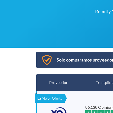
Remitly 
Solo comparamos proveedore
Proveedor
Trustpilot
La Mejor Oferta
86,138 Opinion