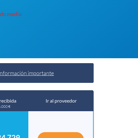
ado medio
Información importante
recibida
Ir al proveedor
4,000 €
4,729.