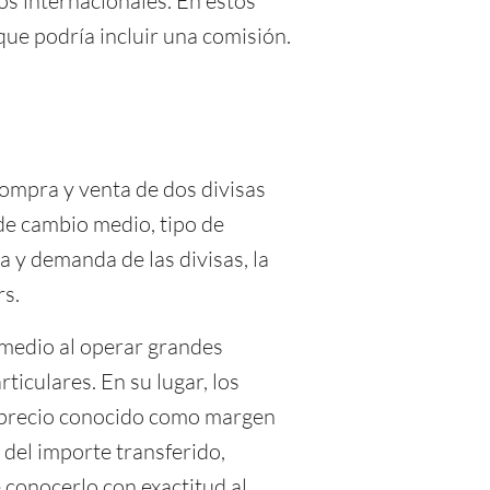
os internacionales. En estos
que podría incluir una comisión.
compra y venta de dos divisas
e cambio medio, tipo de
ta y demanda de las divisas, la
rs.
 medio al operar grandes
ticulares. En su lugar, los
reprecio conocido como margen
 del importe transferido,
 conocerlo con exactitud al