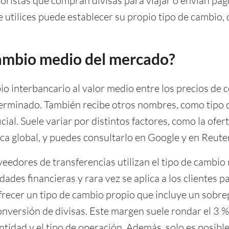
noristas que compran divisas para viajar o envían pag
 utilices puede establecer su propio tipo de cambio, 
cambio medio del mercado?
o interbancario al valor medio entre los precios de 
erminado. También recibe otros nombres, como tipo d
cial. Suele variar por distintos factores, como la ofer
ica global, y puedes consultarlo en Google y en Reute
eedores de transferencias utilizan el tipo de cambio
des financieras y rara vez se aplica a los clientes par
frecer un tipo de cambio propio que incluye un sob
onversión de divisas. Este margen suele rondar el 3 %
tidad y el tipo de operación. Además, solo es posible