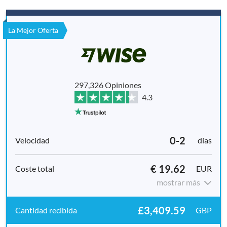
La Mejor Oferta
297,326 Opiniones
4.3
0-2
días
€ 19.62
EUR
mostrar más
£3,409.59
GBP