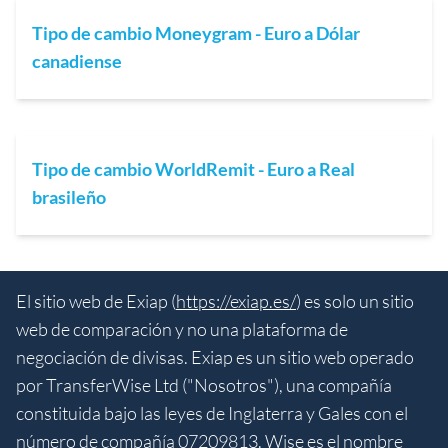
Tipo de cambio Moneygram - Euro a Dólar
canadiense
Tipo de cambio WorldRemit - Euro a Real
brasileño
El sitio web de Exiap (
https://exiap.es/
) es solo un sitio
web de comparación y no una plataforma de
negociación de divisas. Exiap es un sitio web operado
por TransferWise Ltd ("Nosotros"), una compañía
constituida bajo las leyes de Inglaterra y Gales con el
número de compañía 07209813. Wise es el nombre