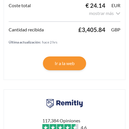
€ 24.14
EUR
mostrar más
£3,405.84
GBP
Última actualización:
hace 2 hrs
Ir a la web
117,384 Opiniones
4.6