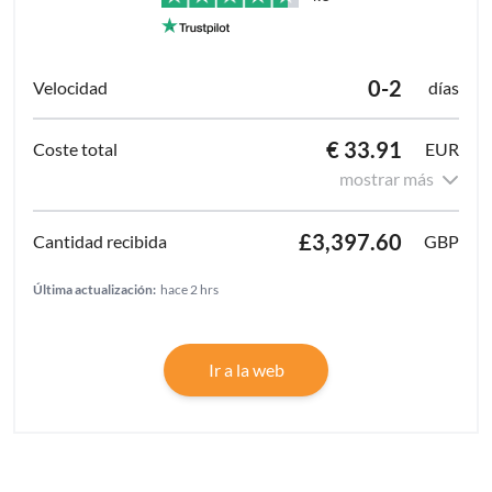
0-2
días
€ 33.91
EUR
mostrar más
£3,397.60
GBP
Última actualización:
hace 2 hrs
Ir a la web