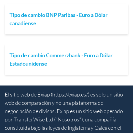
Tipo de cambio BNP Paribas - Euro a Dólar
canadiense
Tipo de cambio Commerzbank - Euro a Dólar
Estadounidense
El sitio web de Exiap (
https://exiap.es/
) es solo un sitio
web de comparación y no una plataforma de
negociación de divisas. Exiap es un sitio web operado
por TransferWise Ltd ("Nosotros"), una compañía
constituida bajo las leyes de Inglaterra y Gales con el