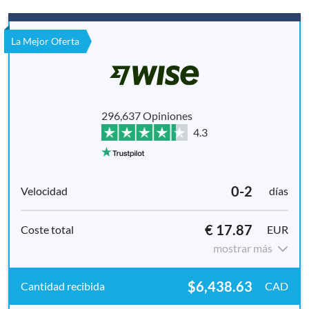
La Mejor Oferta
296,637 Opiniones
4.3
0-2
días
€ 17.87
EUR
mostrar más
$6,438.63
CAD