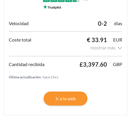
0-2
días
€ 33.91
EUR
mostrar más
£3,397.60
GBP
Última actualización:
hace 2 hrs
Ir a la web