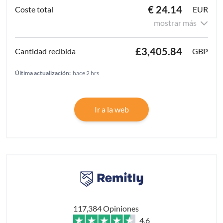
€ 24.14
EUR
mostrar más
£3,405.84
GBP
Última actualización:
hace 2 hrs
Ir a la web
117,384 Opiniones
4.6