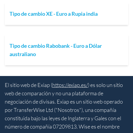
Tipo de cambio XE - Euro a Rupia india
Tipo de cambio Rabobank - Euro a Dólar
australiano
El sitio web de Exiap (
https://exiap.es/
) es solo un sitio
web de comparación y no una plataforma de
negociación de divisas. Exiap es un sitio web operado
por TransferWise Ltd ("Nosotros"), una compañía
constituida bajo las leyes de Inglaterra y Gales con el
número de compañía 07209813. Wise es el nombre