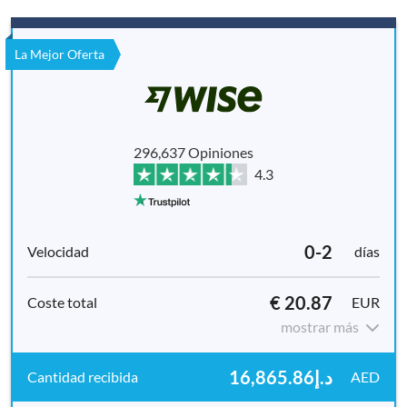
La Mejor Oferta
296,637 Opiniones
4.3
0-2
días
€ 20.87
EUR
mostrar más
د.إ16,865.86
AED