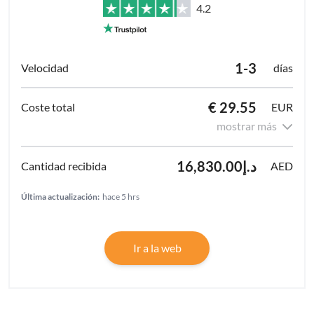
4.2
1-3
días
€ 29.55
EUR
mostrar más
د.إ16,830.00
AED
Última actualización:
hace 5 hrs
Ir a la web