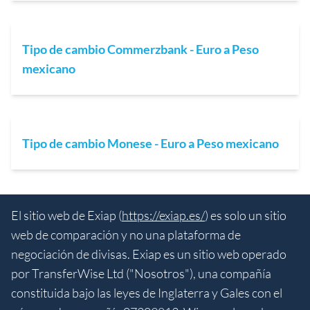
Tipo de cambio Commerzbank - Euro a Peso
mexicano
Tipo de cambio Monese - Euro a Peso mexicano
El sitio web de Exiap (
https://exiap.es/
) es solo un sitio
web de comparación y no una plataforma de
negociación de divisas. Exiap es un sitio web operado
por TransferWise Ltd ("Nosotros"), una compañía
constituida bajo las leyes de Inglaterra y Gales con el