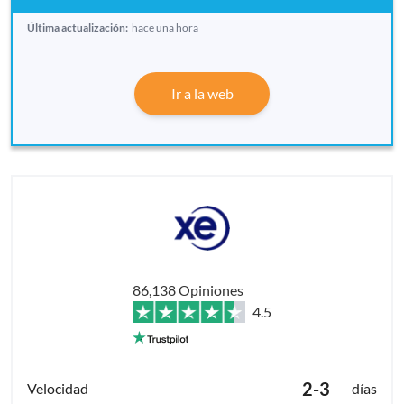
Última actualización:
hace una hora
Ir a la web
86,138 Opiniones
4.5
2-3
días