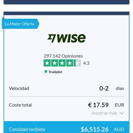
La Mejor Oferta
297,142 Opiniones
4.3
0-2
días
€ 17.59
EUR
mostrar más
$6,515.26
AUD