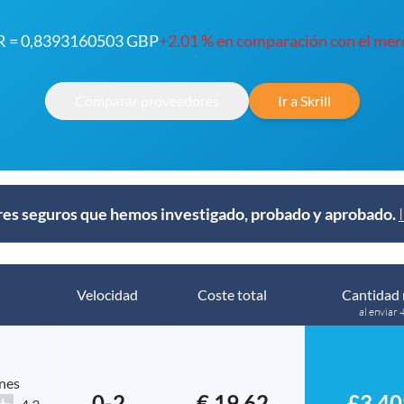
UR = 0,8393160503 GBP
+2.01 % en comparación con el me
Comparar proveedores
Ir a Skrill
s seguros que hemos investigado, probado y aprobado.
Velocidad
Coste total
Cantidad 
al enviar 
nes
0-2
€ 19.62
£3,40