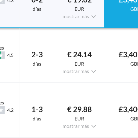
4.3
días
EUR
GB
mostrar más
es
2-3
€ 24.14
£3,40
4.5
días
EUR
GB
mostrar más
es
1-3
€ 29.88
£3,40
4.2
días
EUR
GB
mostrar más