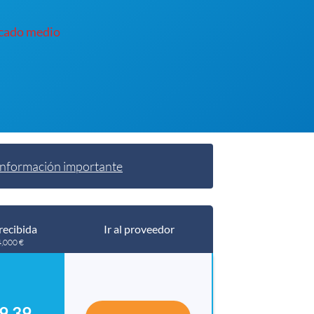
rcado medio
Información importante
recibida
Ir al proveedor
4,000 €
9.39