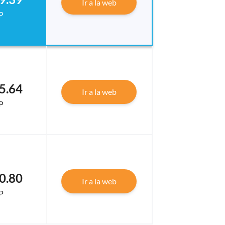
Ir a la web
P
5.64
Ir a la web
P
0.80
Ir a la web
P