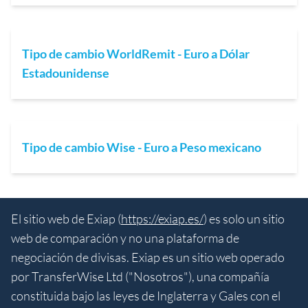
Tipo de cambio WorldRemit - Euro a Dólar
Estadounidense
Tipo de cambio Wise - Euro a Peso mexicano
El sitio web de Exiap (
https://exiap.es/
) es solo un sitio
web de comparación y no una plataforma de
negociación de divisas. Exiap es un sitio web operado
por TransferWise Ltd ("Nosotros"), una compañía
constituida bajo las leyes de Inglaterra y Gales con el