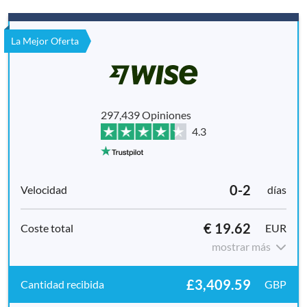
La Mejor Oferta
297,439 Opiniones
4.3
0-2
días
€ 19.62
EUR
mostrar más
£3,409.59
GBP