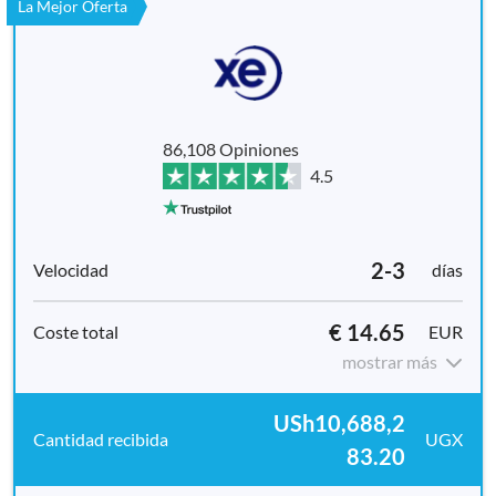
La Mejor Oferta
86,108 Opiniones
4.5
2-3
días
€ 14.65
EUR
mostrar más
USh10,688,2
UGX
83.20