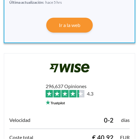
Última actualización:
hace 5 hrs
Ir a la web
296,637 Opiniones
4.3
0-2
días
€ 40.92
EUR