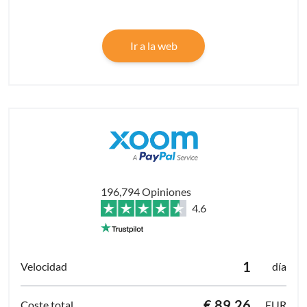
Ir a la web
196,794 Opiniones
4.6
1
día
€ 89.26
EUR