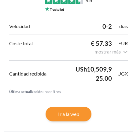
4.6
0-2
días
€ 57.33
EUR
mostrar más
USh10,509,9
UGX
25.00
Última actualización:
hace 5 hrs
Ir a la web