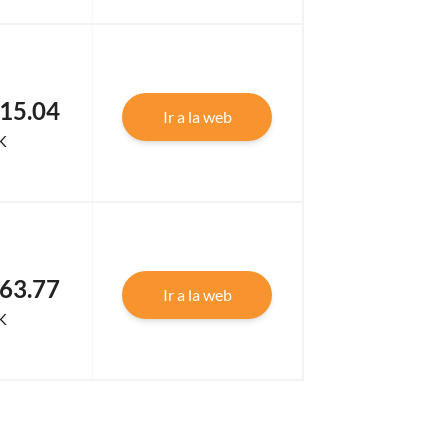
15.04
Ir a la web
K
63.77
Ir a la web
K