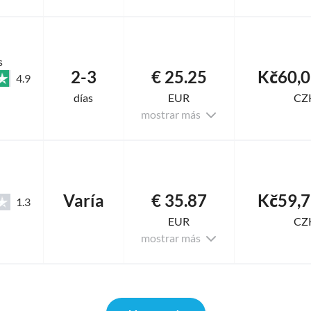
s
2-3
€ 25.25
Kč60,0
4.9
días
EUR
CZ
mostrar más
Varía
€ 35.87
Kč59,7
1.3
EUR
CZ
mostrar más