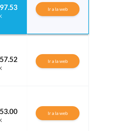
97.53
Ir a la web
K
57.52
Ir a la web
K
53.00
Ir a la web
K