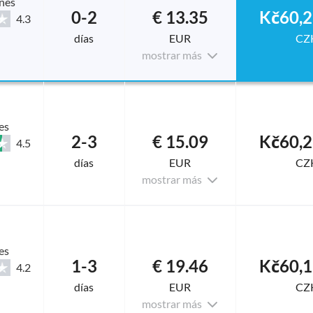
nes
0-2
€ 13.35
Kč60,2
4.3
días
EUR
CZ
mostrar más
es
2-3
€ 15.09
Kč60,2
4.5
días
EUR
CZ
mostrar más
es
1-3
€ 19.46
Kč60,1
4.2
días
EUR
CZ
mostrar más