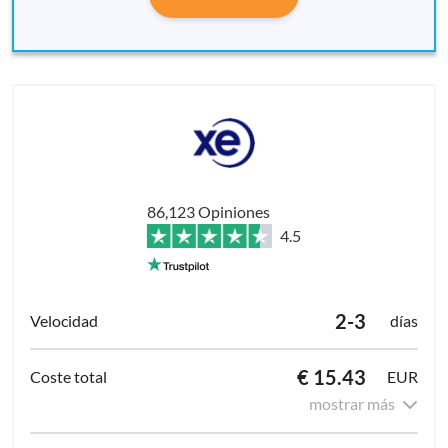
86,123 Opiniones
4.5
2-3
días
€ 15.43
EUR
mostrar más