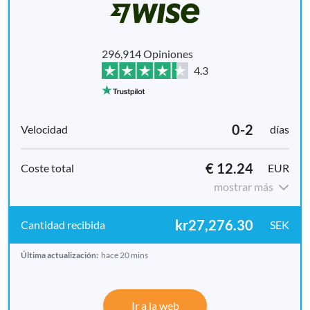
296,914 Opiniones
4.3
0-2
días
€ 12.24
EUR
mostrar más
kr27,276.30
SEK
Última actualización:
hace 20 mins
Ir a la web