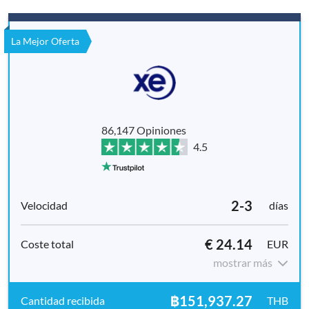
La Mejor Oferta
86,147 Opiniones
4.5
2-3
días
€ 24.14
EUR
mostrar más
฿151,937.27
THB