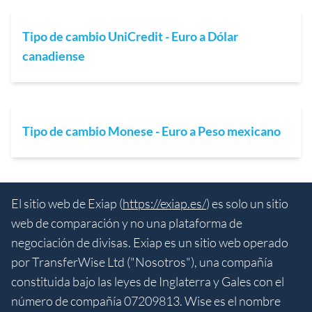
Tipo de cambio UniCredit - Euro a Dólar
canadiense
Tipo de cambio Monese - Euro a Peso mexicano
El sitio web de Exiap (
https://exiap.es/
) es solo un sitio
web de comparación y no una plataforma de
negociación de divisas. Exiap es un sitio web operado
por TransferWise Ltd ("Nosotros"), una compañía
constituida bajo las leyes de Inglaterra y Gales con el
número de compañía 07209813. Wise es el nombre