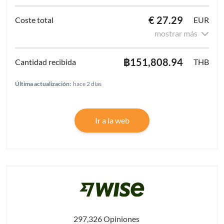
€ 27.29
EUR
mostrar más
฿151,808.94
THB
Última actualización:
hace 2 días
Ir a la web
297,326 Opiniones