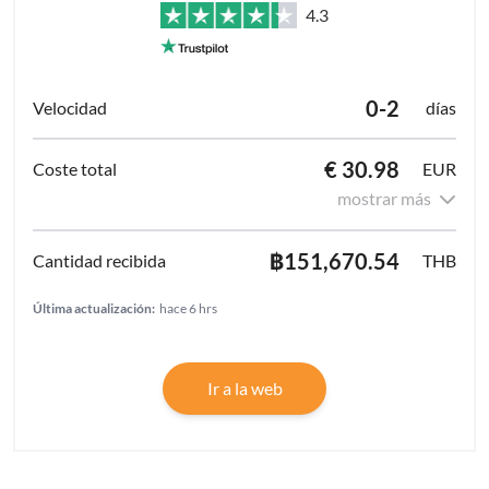
4.3
0-2
días
€ 30.98
EUR
mostrar más
฿151,670.54
THB
Última actualización:
hace 6 hrs
Ir a la web