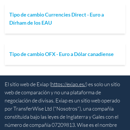
Tipo de cambio Currencies Direct - Euro a
Dírham de los EAU
Tipo de cambio OFX - Euro a Dólar canadiense
El sitio web de Exiap (
https://exiap.es/
) es solo un sitio
web de comparación y no una plataforma de
negociación de divisas. Exiap es un sitio web operado
por TransferWise Ltd ("Nosotros"), una compañía
constituida bajo las leyes de Inglaterra y Gales con el
número de compañía 07209813. Wise es el nombre