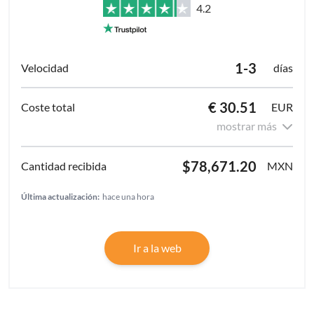
4.2
1-3
días
€ 30.51
EUR
mostrar más
$78,671.20
MXN
Última actualización:
hace una hora
Ir a la web