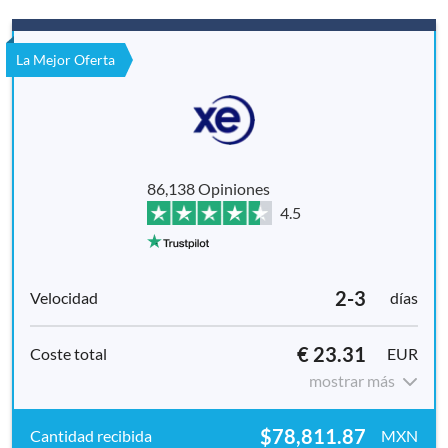
La Mejor Oferta
86,138 Opiniones
4.5
2-3
días
€ 23.31
EUR
mostrar más
$78,811.87
MXN