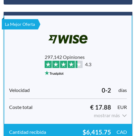
La Mejor Oferta
297,142 Opiniones
4.3
0-2
días
€ 17.88
EUR
mostrar más
$6,415.75
CAD