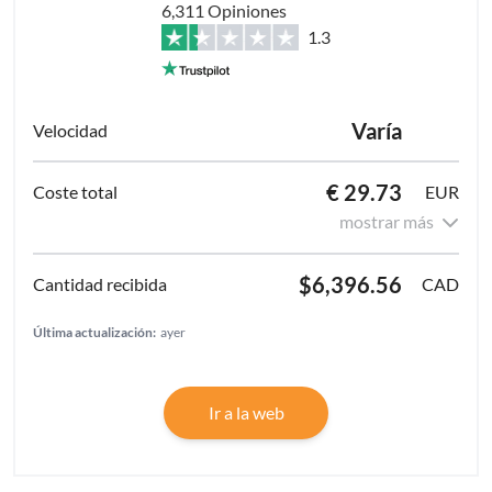
6,311 Opiniones
1.3
Varía
€ 29.73
EUR
mostrar más
$6,396.56
CAD
Última actualización:
ayer
Ir a la web