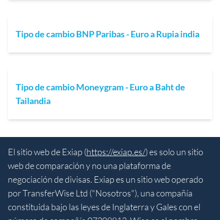
Tipo de cambio BNP Paribas - Euro a Rupia india
Tipo de cambio Moneygram - Euro a Baht de
Tailandia
El sitio web de Exiap (
https://exiap.es/
) es solo un sitio
web de comparación y no una plataforma de
negociación de divisas. Exiap es un sitio web operado
por TransferWise Ltd ("Nosotros"), una compañía
constituida bajo las leyes de Inglaterra y Gales con el