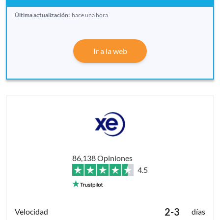
Última actualización:
hace una hora
Ir a la web
86,138 Opiniones
4.5
2-3
días