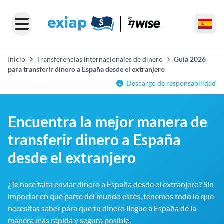
Inicio
Transferencias internacionales de dinero
Guía 2026
para transferir dinero a España desde el extranjero
Descargo de responsabilidad
Encuentra la mejor manera de
transferir dinero a España
desde el extranjero
¿Te hace falta enviar dinero a España desde el extranjero? Sin
importar en qué parte del mundo estés, tenemos todo lo que
necesitas saber para que tu dinero llegue a España de la
manera más rápida y segura posible.