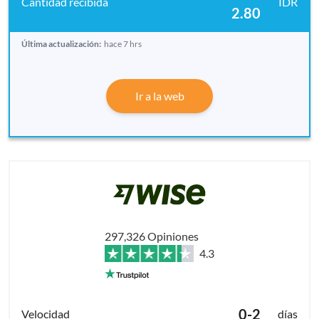
IDR
2.80
Última actualización:
hace 7 hrs
Ir a la web
297,326 Opiniones
4.3
0-2
días