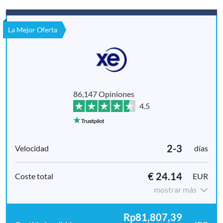
La Mejor Oferta
86,147 Opiniones
4.5
2-3
días
€ 24.14
EUR
mostrar más
Rp81,807,39