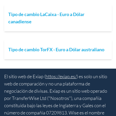
Tipo de cambio LaCaixa - Euro a Dólar
canadiense
Tipo de cambio TorFX - Euro a Dólar australiano
El sitio web de Exiap (
https://exiap.es/
) es solo un sitio
web de comparación y no una plataforma de
negociación de divisas. Exiap es un sitio web operado
por TransferWise Ltd ("Nosotros"), una compañía
constituida bajo las leyes de Inglaterra y Gales con el
número de compañía 07209813. Wise es el nombre