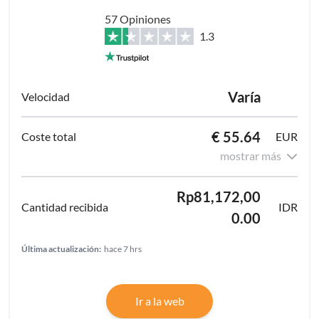
57 Opiniones
1.3
Varía
€ 55.64
EUR
mostrar más
Rp81,172,00
IDR
0.00
Última actualización:
hace 7 hrs
Ir a la web