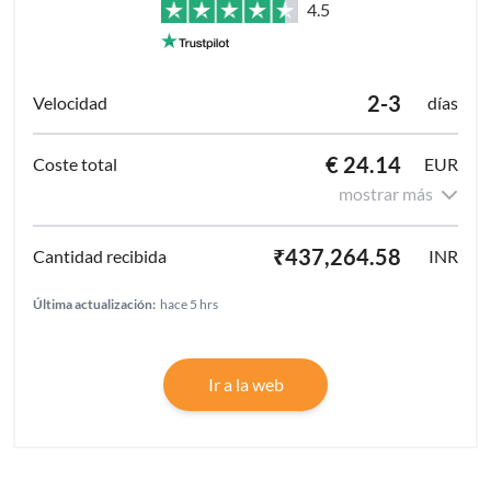
4.5
2-3
días
€ 24.14
EUR
mostrar más
₹437,264.58
INR
Última actualización:
hace 5 hrs
Ir a la web