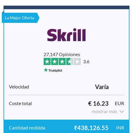
La Mejor Oferta
27,147 Opiniones
3.6
Varía
€ 16.23
EUR
mostrar más
₹438,126.55
INR