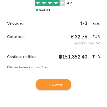
4.2
1-3
días
€ 32.76
EUR
mostrar más
฿151,352.40
THB
Última actualización:
hace 2 hrs
Ir a la web