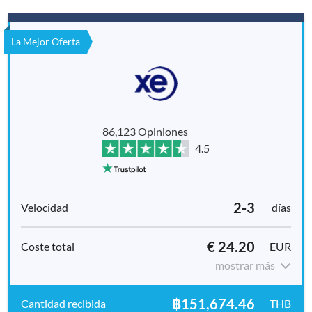
La Mejor Oferta
86,123 Opiniones
4.5
2-3
días
€ 24.20
EUR
mostrar más
฿151,674.46
THB