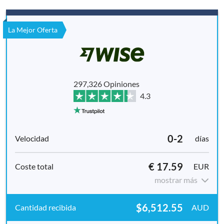
La Mejor Oferta
297,326 Opiniones
4.3
0-2
días
€ 17.59
EUR
mostrar más
$6,512.55
AUD