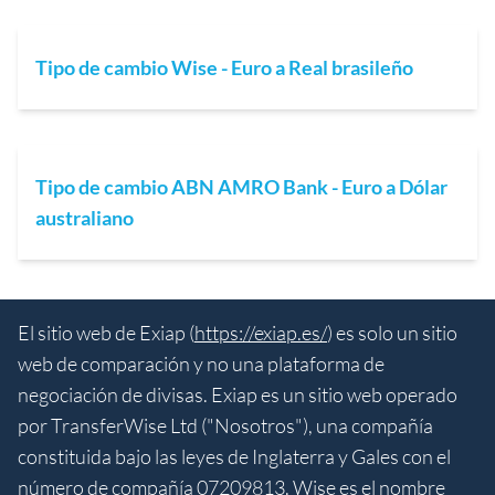
Tipo de cambio Wise - Euro a Real brasileño
Tipo de cambio ABN AMRO Bank - Euro a Dólar
australiano
El sitio web de Exiap (
https://exiap.es/
) es solo un sitio
web de comparación y no una plataforma de
negociación de divisas. Exiap es un sitio web operado
por TransferWise Ltd ("Nosotros"), una compañía
constituida bajo las leyes de Inglaterra y Gales con el
número de compañía 07209813. Wise es el nombre