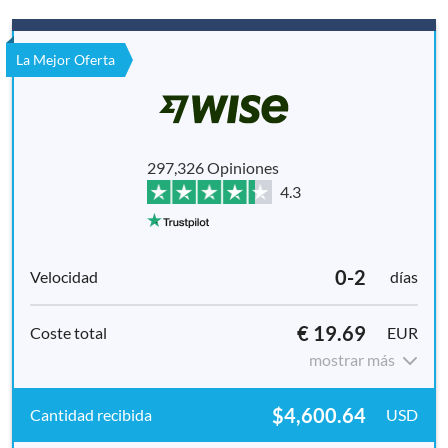
La Mejor Oferta
297,326 Opiniones
4.3
0-2
días
€ 19.69
EUR
mostrar más
$4,600.64
USD