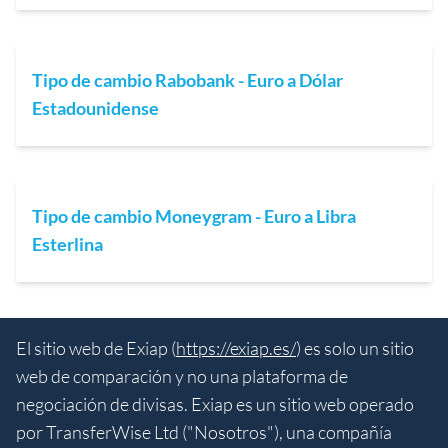
Tipo de cambio Rabobank - Euro a Dólar
Estadounidense
Tipo de cambio Moneygram - Euro a Libra
Esterlina
El sitio web de Exiap (
https://exiap.es/
) es solo un sitio
web de comparación y no una plataforma de
negociación de divisas. Exiap es un sitio web operado
por TransferWise Ltd ("Nosotros"), una compañía