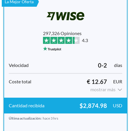
La Mejor Oferta
297,326 Opiniones
4.3
0-2
días
€ 12.67
EUR
mostrar más
$2,874.98
USD
Última actualización:
hace 3 hrs