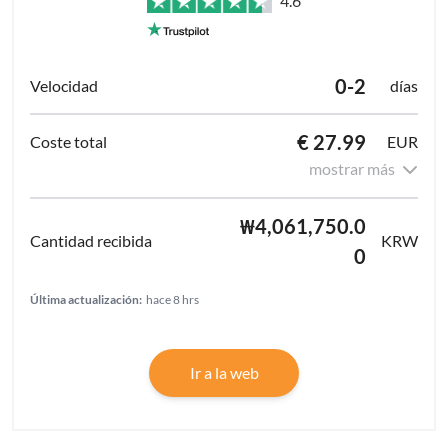
4.6
0-2
días
€ 27.99
EUR
mostrar más
₩4,061,750.0
KRW
0
Última actualización:
hace 8 hrs
Ir a la web