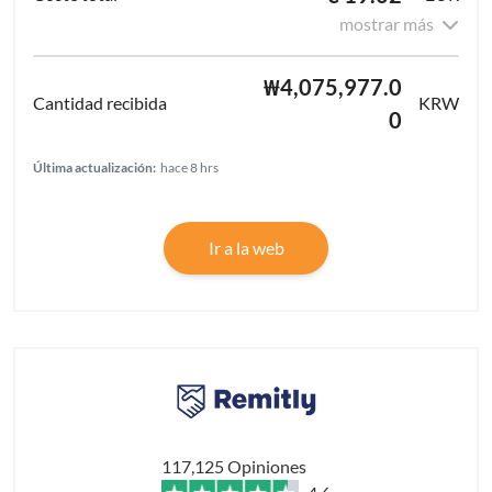
mostrar más
₩4,075,977.0
KRW
0
Última actualización:
hace 8 hrs
Ir a la web
117,125 Opiniones