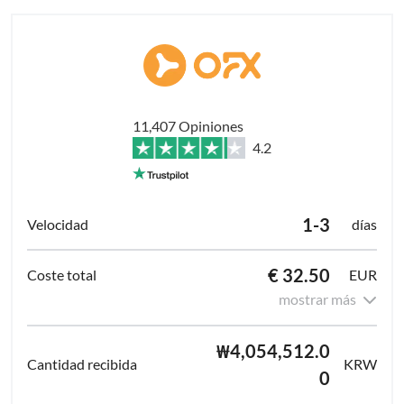
11,407 Opiniones
4.2
1-3
días
€ 32.50
EUR
mostrar más
₩4,054,512.0
KRW
0