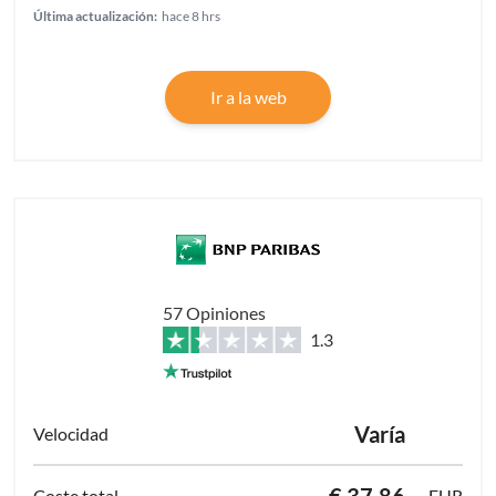
Última actualización:
hace 8 hrs
Ir a la web
57 Opiniones
1.3
Varía
€ 37.86
EUR