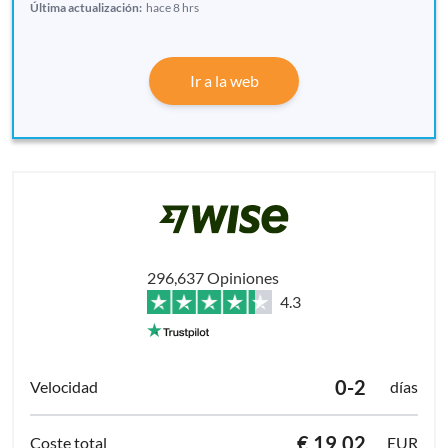
Última actualización:
hace 8 hrs
Ir a la web
296,637 Opiniones
4.3
0-2
días
€ 19.02
EUR