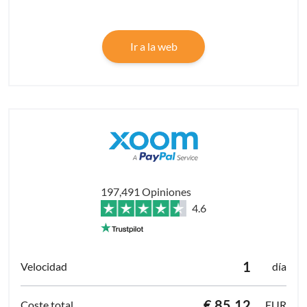
Ir a la web
197,491 Opiniones
4.6
1
día
€ 85.12
EUR