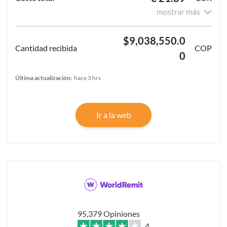
mostrar más
$9,038,550.0
COP
0
Última actualización:
hace 3 hrs
Ir a la web
95,379 Opiniones
4