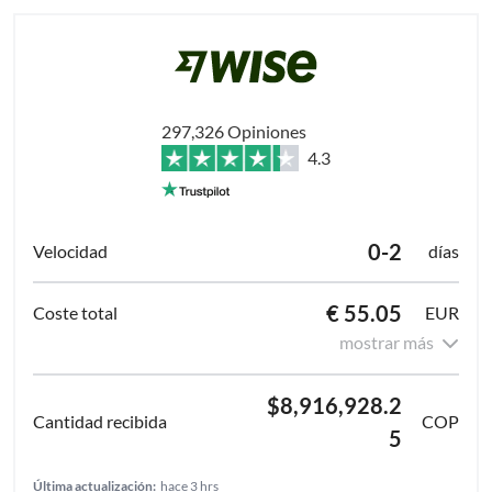
297,326 Opiniones
4.3
0-2
días
€ 55.05
EUR
mostrar más
$8,916,928.2
COP
5
Última actualización:
hace 3 hrs