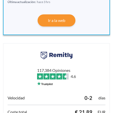
Última actualización:
hace 3 hrs
Ir a la web
117,384 Opiniones
4.6
0-2
días
€ 21.89
EUR