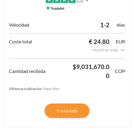
1-2
días
€ 24.80
EUR
mostrar más
$9,031,670.0
COP
0
Última actualización:
hace 3 hrs
Ir a la web