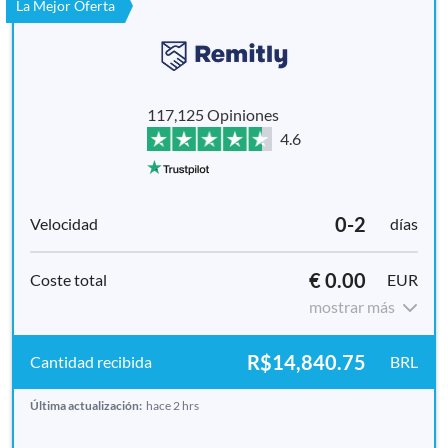
La Mejor Oferta
117,125 Opiniones
4.6
0-2
días
€ 0.00
EUR
mostrar más
R$14,840.75
BRL
Última actualización:
hace 2 hrs