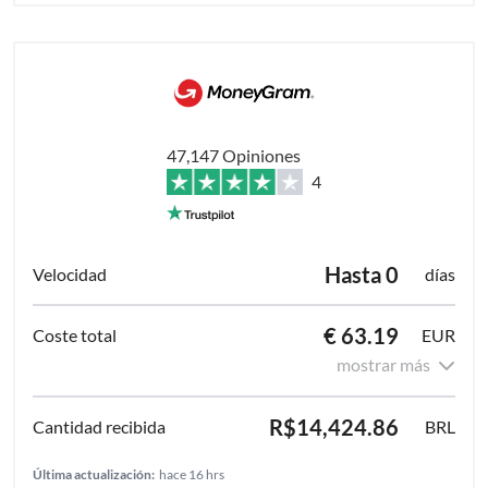
47,147 Opiniones
4
Hasta 0
días
€ 63.19
EUR
mostrar más
R$14,424.86
BRL
Última actualización:
hace 16 hrs