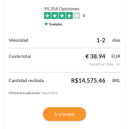
95,354 Opiniones
4
1-2
días
€ 38.94
EUR
mostrar más
R$14,575.46
BRL
Última actualización:
hace 2 hrs
Ir a la web