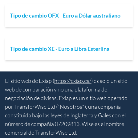
Tipo de cambio OFX - Euro a Dólar australiano
Tipo de cambio XE - Euro a Libra Esterlina
El sitio web de Exiap (
https://exiap.es/
) es solo un sitio
web de comparación y no una plataforma de
negociación de divisas. Exiap es un sitio web operado
por TransferWise Ltd ("Nosotros"), una compañía
constituida bajo las leyes de Inglaterra y Gales con el
número de compañía 07209813. Wise es el nombre
comercial de TransferWise Ltd.