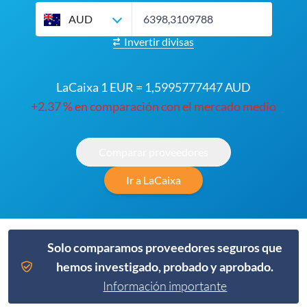
AUD
Invertir divisas
LaCaixa 1 EUR = 1,5995777447 AUD
+2.37 % en comparación con el mercado medio
Comparar proveedores
Ir a LaCaixa
Solo comparamos proveedores seguros que
hemos investigado, probado y aprobado.
Información importante