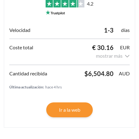
4.2
1-3
días
€ 30.16
EUR
mostrar más
$6,504.80
AUD
Última actualización:
hace 4 hrs
Ir a la web