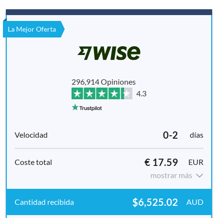
La Mejor Oferta
296,914 Opiniones
4.3
0-2
días
€ 17.59
EUR
mostrar más
$6,525.02
AUD