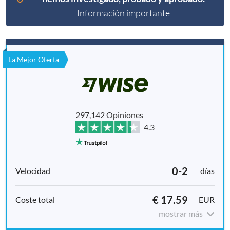
Información importante
La Mejor Oferta
297,142 Opiniones
4.3
0-2
días
€ 17.59
EUR
mostrar más