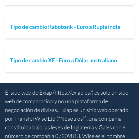
Tipo de cambio Rabobank - Euro a Rupia india
Tipo de cambio XE - Euro a Dólar australiano
El sitio web de Exiap (
https://exiap.es/
) es solo un sitio
web de comparación y no una plataforma de
negociación de divisas. Exiap es un sitio web operado
por TransferWise Ltd ("Nosotros"), una compañía
constituida bajo las leyes de Inglaterra y Gales con el
número de compañía 07209813. Wise es el nombre