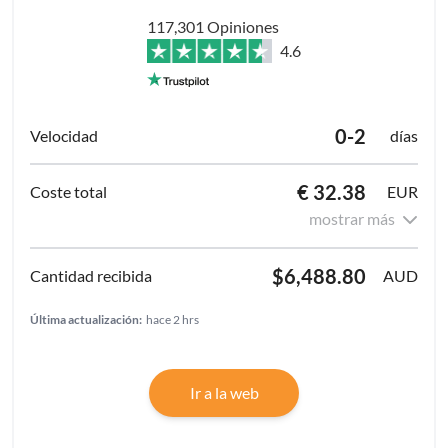
117,301 Opiniones
4.6
0-2
días
€ 32.38
EUR
mostrar más
$6,488.80
AUD
Última actualización:
hace 2 hrs
Ir a la web