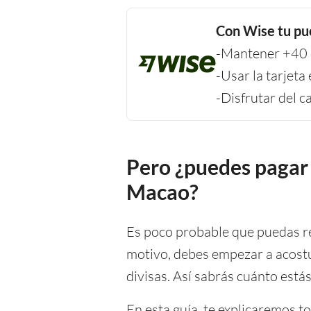
Con Wise tu pu
-Mantener +40 d
-Usar la tarjet
-Disfrutar del 
Pero ¿puedes pagar 
Macao?
Es poco probable que puedas re
motivo, debes empezar a acost
divisas. Así sabrás cuánto estás
En esta guía, te explicaremos t