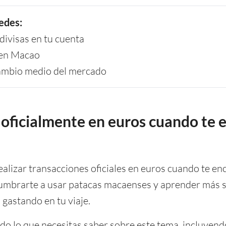
edes:
ivisas en tu cuenta
a en Macao
cambio medio del mercado
oficialmente en euros cuando te 
alizar transacciones oficiales en euros cuando te en
umbrarte a usar patacas macaenses y aprender más s
 gastando en tu viaje.
odo lo que necesitas saber sobre este tema, incluyend