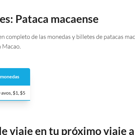
tes: Pataca macaense
 completo de las monedas y billetes de patacas maca
en Macao.
monedas
 avos, $1, $5
de viaje en tu próximo viaje