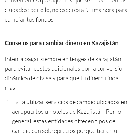
convenientes que aquellos que se ofrecen en las
ciudades; por ello, no esperes a última hora para
cambiar tus fondos.
Consejos para cambiar dinero en Kazajistán
Intenta pagar siempre en tenges de kazajistán
para evitar costes adicionales por la conversión
dinámica de divisa y para que tu dinero rinda
más.
Evita utilizar servicios de cambio ubicados en
aeropuertos u hoteles de Kazajistán. Por lo
general, estas entidades ofrecen tipos de
cambio con sobreprecios porque tienen un