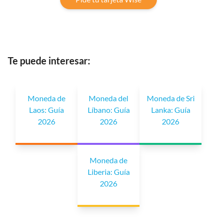
Te puede interesar:
Moneda de
Moneda del
Moneda de Sri
Laos: Guía
Líbano: Guía
Lanka: Guía
2026
2026
2026
Moneda de
Liberia: Guía
2026