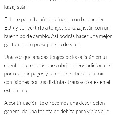
kazajistán.
Esto te permite añadir dinero a un balance en
EUR y convertirlo a tenges de kazajistán con un
buen tipo de cambio. Así podrás hacer una mejor
gestión de tu presupuesto de viaje.
Una vez que añadas tenges de kazajistán en tu
cuenta, no tendrás que cubrir cargos adicionales
por realizar pagos y tampoco deberás asumir
comisiones por tus distintas transacciones en el
extranjero.
A continuación, te ofrecemos una descripción
general de una tarjeta de débito para viajes que