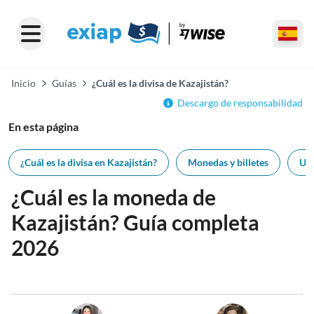
Inicio
Guías
¿Cuál es la divisa de Kazajistán?
Descargo de responsabilidad
En esta página
¿Cuál es la divisa en Kazajistán?
Monedas y billetes
Usa
¿Cuál es la moneda de
Kazajistán? Guía completa
2026