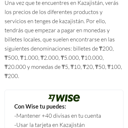
Una vez que te encuentres en Kazajistán, verás
los precios de los diferentes productos y
servicios en tenges de kazajistán. Por ello,
tendrás que empezar a pagar en monedas y
billetes locales, que suelen encontrarse en las
siguientes denominaciones: billetes de ₸200,
₸500, ₸1.000, ₸2.000, ₸5.000, ₸10.000,
₸20.000 y monedas de ₸5, ₸10, ₸20, ₸50, ₸100,
₸200.
Con Wise tu puedes:
-Mantener +40 divisas en tu cuenta
-Usar la tarjeta en Kazajistán