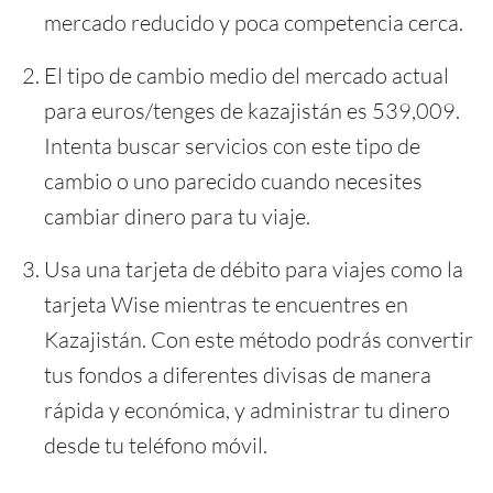
mercado reducido y poca competencia cerca.
El tipo de cambio medio del mercado actual
para euros/tenges de kazajistán es 539,009.
Intenta buscar servicios con este tipo de
cambio o uno parecido cuando necesites
cambiar dinero para tu viaje.
Usa una tarjeta de débito para viajes como la
tarjeta Wise mientras te encuentres en
Kazajistán. Con este método podrás convertir
tus fondos a diferentes divisas de manera
rápida y económica, y administrar tu dinero
desde tu teléfono móvil.