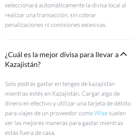
seleccionará automáticamente la divisa local al
realizar una transacción, sin cobrar
penalizaciones ni comisiones excesivas.
¿Cuál es la mejor divisa para llevar a
Kazajistán?
Solo podrás gastar en tenges de kazajistán
mientras estés en Kazajistán. Cargar algo de
dinero en efectivo y utilizar una tarjeta de débito
para viajes de un proveedor como
Wise
suelen
ser las mejores maneras para gastar mientras
estás fuera de casa.