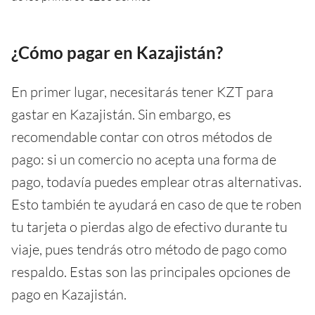
¿Cómo pagar en Kazajistán?
En primer lugar, necesitarás tener KZT para
gastar en Kazajistán. Sin embargo, es
recomendable contar con otros métodos de
pago: si un comercio no acepta una forma de
pago, todavía puedes emplear otras alternativas.
Esto también te ayudará en caso de que te roben
tu tarjeta o pierdas algo de efectivo durante tu
viaje, pues tendrás otro método de pago como
respaldo. Estas son las principales opciones de
pago en Kazajistán.