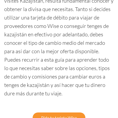
visites Kazajistán, resulta fundamental conocer y
obtener la divisa que necesitas. Tanto si decides
utilizar una tarjeta de débito para viajar de
proveedores como Wise o conseguir tenges de
kazajistán en efectivo por adelantado, debes
conocer el tipo de cambio medio del mercado
para así dar con la mejor oferta disponible.
Puedes recurrir a esta guía para aprender todo
lo que necesitas saber sobre las opciones, tipos
de cambio y comisiones para cambiar euros a
tenges de kazajistán y así hacer que tu dinero
dure más durante tu viaje.
Pide tu tarjeta Wise