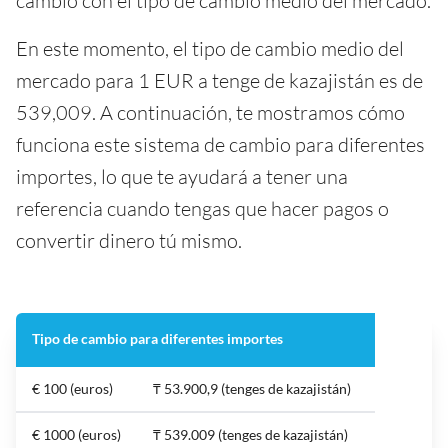
cambio con el tipo de cambio medio del mercado.
En este momento, el tipo de cambio medio del
mercado para 1 EUR a tenge de kazajistán es de
539,009. A continuación, te mostramos cómo
funciona este sistema de cambio para diferentes
importes, lo que te ayudará a tener una
referencia cuando tengas que hacer pagos o
convertir dinero tú mismo.
Tipo de cambio para diferentes importes
€ 100 (euros)
₸ 53.900,9 (tenges de kazajistán)
€ 1000 (euros)
₸ 539.009 (tenges de kazajistán)