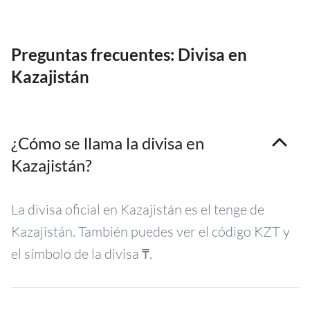
Preguntas frecuentes: Divisa en
Kazajistán
¿Cómo se llama la divisa en
Kazajistán?
La divisa oficial en Kazajistán es el tenge de
Kazajistán. También puedes ver el código KZT y
el símbolo de la divisa ₸.