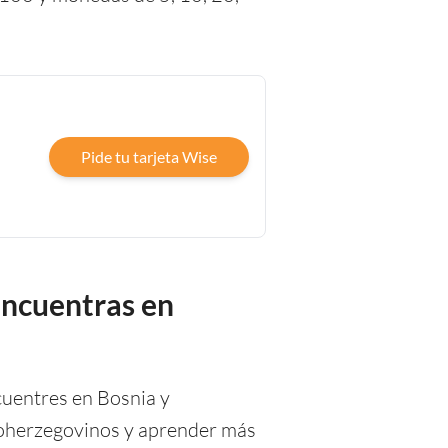
Pide tu tarjeta Wise
encuentras en
cuentres en Bosnia y
ioherzegovinos y aprender más