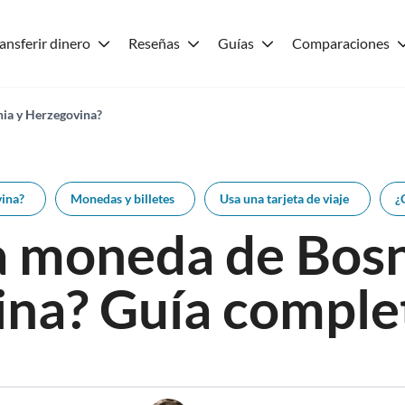
ansferir dinero
Reseñas
Guías
Comparaciones
snia y Herzegovina?
vina?
Monedas y billetes
Usa una tarjeta de viaje
¿
la moneda de Bosn
na? Guía comple