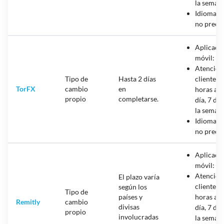
la seman
Idiomas:
no precis
Aplicaci
móvil: Sí
Atención
Tipo de
Hasta 2 días
cliente: 
TorFX
cambio
en
horas al
propio
completarse.
día, 7 día
la seman
Idiomas:
no precis
Aplicaci
móvil: Sí
Atención
El plazo varía
cliente: 
según los
Tipo de
países y
horas al
Remitly
cambio
divisas
día, 7 día
propio
involucradas
la seman