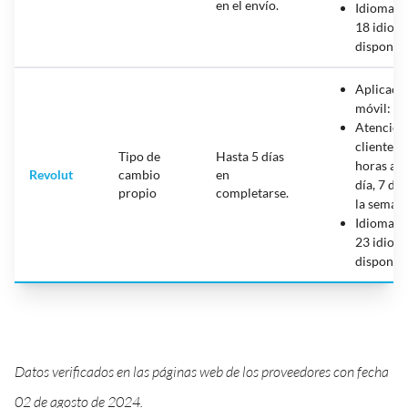
en el envío.
Idiomas:
18 idiom
disponib
Aplicaci
móvil: Sí
Atención
cliente: 
Tipo de
Hasta 5 días
horas al
Revolut
cambio
en
día, 7 día
propio
completarse.
la seman
Idiomas:
23 idiom
disponib
Datos verificados en las páginas web de los proveedores con fecha
02 de agosto de 2024.