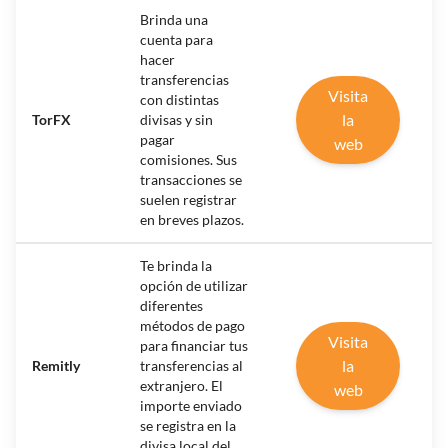
Brinda una
cuenta para
hacer
transferencias
Visita
con distintas
la
TorFX
divisas y sin
pagar
web
comisiones. Sus
transacciones se
suelen registrar
en breves plazos.
Te brinda la
opción de utilizar
diferentes
métodos de pago
Visita
para financiar tus
la
Remitly
transferencias al
extranjero. El
web
importe enviado
se registra en la
divisa local del