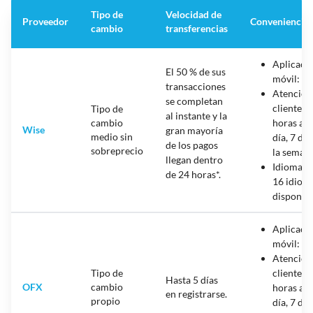
Tipo de
Velocidad de
Proveedor
Conveniencia
cambio
transferencias
Aplicaci
El 50 % de sus
móvil: sí
transacciones
Atención
se completan
cliente: 
Tipo de
al instante y la
cambio
horas al
Wise
gran mayoría
medio sin
día, 7 día
de los pagos
sobreprecio
la seman
llegan dentro
Idiomas:
de 24 horas*.
16 idiom
disponib
Aplicaci
móvil: Sí
Atención
Tipo de
cliente: 
Hasta 5 días
OFX
cambio
horas al
en registrarse.
propio
día, 7 día