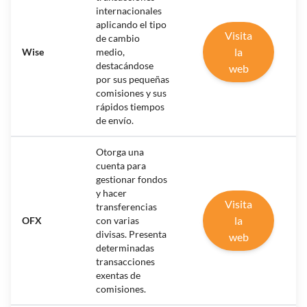
internacionales
aplicando el tipo
Visita
de cambio
la
Wise
medio,
destacándose
web
por sus pequeñas
comisiones y sus
rápidos tiempos
de envío.
Otorga una
cuenta para
gestionar fondos
y hacer
Visita
transferencias
la
OFX
con varias
divisas. Presenta
web
determinadas
transacciones
exentas de
comisiones.